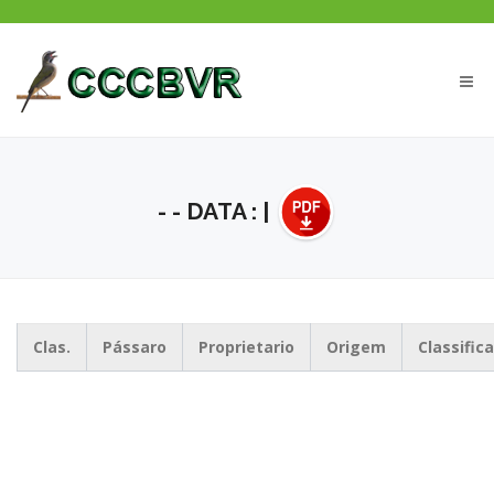
Men
- - DATA : |
Clas.
Pássaro
Proprietario
Origem
Classific